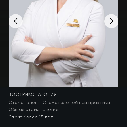
ЛУМИНИЦА ВИСАН
Стоматолог – Стоматолог общей практики –
С
Общая стоматология
О
Стаж: более 11 лет
С