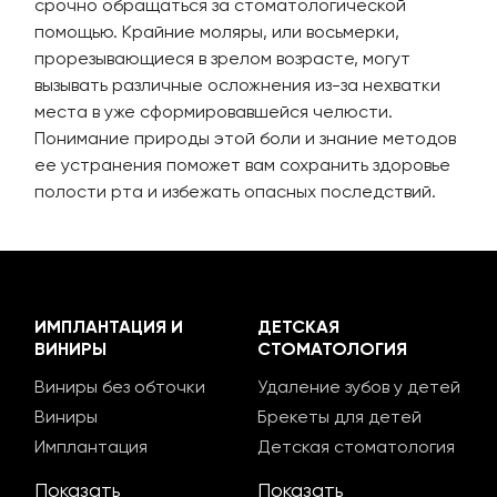
срочно обращаться за стоматологической
помощью. Крайние моляры, или восьмерки,
прорезывающиеся в зрелом возрасте, могут
вызывать различные осложнения из-за нехватки
места в уже сформировавшейся челюсти.
Понимание природы этой боли и знание методов
ее устранения поможет вам сохранить здоровье
полости рта и избежать опасных последствий.
ИМПЛАНТАЦИЯ И
ДЕТСКАЯ
ВИНИРЫ
СТОМАТОЛОГИЯ
Виниры без обточки
Удаление зубов у детей
Виниры
Брекеты для детей
Имплантация
Детская стоматология
Показать
Показать